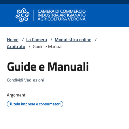
Vai al contenuto
Vai alla navigazione
Vai al footer
Camera di Commercio di Verona
Camera di Commercio di Verona
Home
/
La Camera
/
Modulistica online
/
Arbitrato
/
Guide e Manuali
Avviare
Impresa
Guide e Manuali
Salta al contenuto
Gestire
Condividi
Vedi azioni
Impresa
Argomenti
Tutela imprese e consumatori
Promuovere
Impresa
e