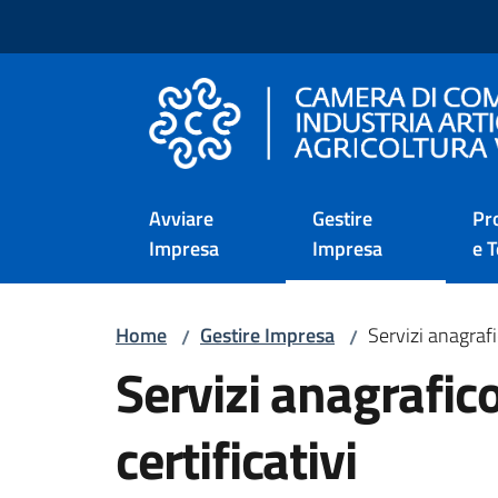
Vai al contenuto
Vai alla navigazione
Vai al footer
Camera di Commercio d
Avviare
Gestire
Pr
Impresa
Impresa
e T
Home
Gestire Impresa
Servizi anagrafi
/
/
Servizi anagrafic
certificativi