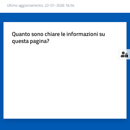
Territorio
Ultimo aggiornamento
:
22-01-2026 16:54
Tutelare
Impresa
Quanto sono chiare le informazioni su
e
questa pagina?
Consumatore
Valuta da 1 a 5 stelle
Impresa
Digitale
e
Sostenibile
La
Camera