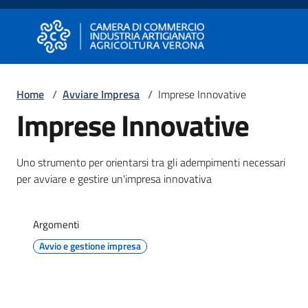
Vai al contenuto
Vai alla navigazione
Vai al footer
Camera di Commercio di Verona
Camera di Commercio di Verona
Home
/
Avviare Impresa
/
Imprese Innovative
Imprese Innovative
Avviare
Impresa
Uno strumento per orientarsi tra gli adempimenti necessari
per avviare e gestire un'impresa innovativa
Gestire
Impresa
Argomenti
Avvio e gestione impresa
Promuovere
Impresa
e