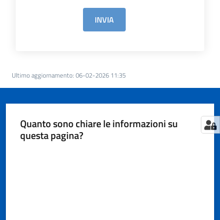
Territorio
INVIA
Tutelare
Impresa
e
Consumatore
Ultimo aggiornamento
:
06-02-2026 11:35
Impresa
Quanto sono chiare le informazioni su
Digitale
questa pagina?
e
Sostenibile
Valuta da 1 a 5 stelle
La
Camera