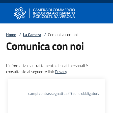
Vai al contenuto
Vai alla navigazione
Vai al footer
Camera di Commercio di Verona
Camera di Commercio di Verona
Home
/
La Camera
/
Comunica con noi
Comunica con noi
Avviare
Impresa
L'informativa sul trattamento dei dati personali è
Gestire
consultabile al seguente link
Privacy
Impresa
I campi contrassegnati da (*) sono obbligatori.
Promuovere
Impresa
e