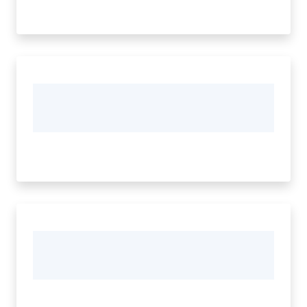
Territorio
Tutelare
Impresa
e
Consumatore
Impresa
Digitale
e
Sostenibile
La
Camera