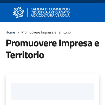
Vai al contenuto
Vai alla navigazione
Vai al footer
Camera di Commercio di Verona
Camera di Commercio di Verona
Home
/
Promuovere Impresa e Territorio
Promuovere Impresa e
Avviare
Impresa
Territorio
Gestire
Impresa
Promuovere
Impresa
e