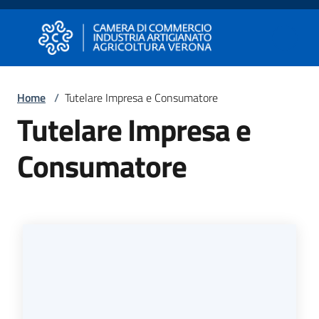
Vai al contenuto
Vai alla navigazione
Vai al footer
Camera di Commercio di Verona
Camera di Commercio di Verona
Home
/
Tutelare Impresa e Consumatore
Tutelare Impresa e
Avviare
Impresa
Consumatore
Gestire
Impresa
Promuovere
Impresa
e