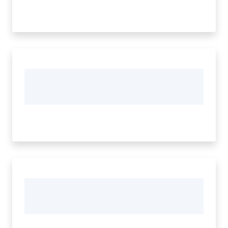
Territorio
Tutelare
Impresa
e
Consumatore
Impresa
Digitale
e
Sostenibile
La
Camera