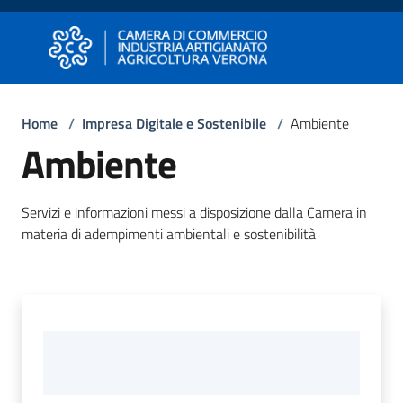
Vai al contenuto
Vai alla navigazione
Vai al footer
Camera di Commercio di Verona
Camera di Commercio di Verona
Home
/
Impresa Digitale e Sostenibile
/
Ambiente
Ambiente
Avviare
Impresa
Servizi e informazioni messi a disposizione dalla Camera in
materia di adempimenti ambientali e sostenibilità
Gestire
Impresa
Promuovere
Impresa
e