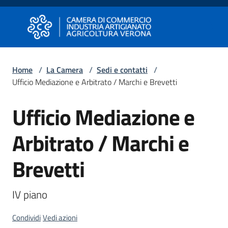
Vai al contenuto
Vai alla navigazione
Vai al footer
Camera di Commercio di Verona
Camera di Commercio di Verona
Home
/
La Camera
/
Sedi e contatti
/
Ufficio Mediazione e Arbitrato / Marchi e Brevetti
Avviare
Impresa
Ufficio Mediazione e
Salta al contenuto
Arbitrato / Marchi e
Gestire
Impresa
Brevetti
IV piano
Promuovere
Impresa
e
Condividi
Vedi azioni