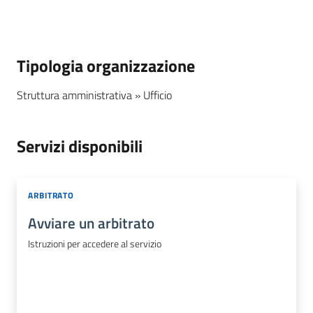
Territorio
Tutelare
Tipologia organizzazione
Impresa
e
Struttura amministrativa » Ufficio
Consumatore
Servizi disponibili
Impresa
Digitale
ARBITRATO
e
Sostenibile
Avviare un arbitrato
Istruzioni per accedere al servizio
La
Camera