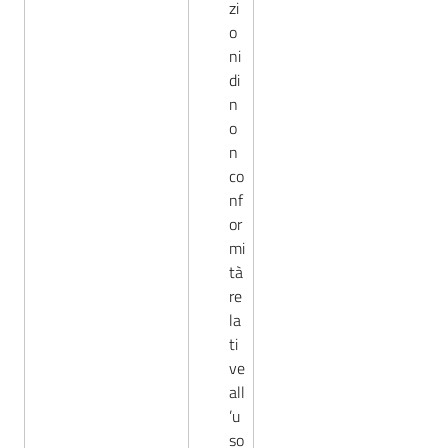
zi
o
ni
di
n
o
n
co
nf
or
mi
tà
re
la
ti
ve
all
’u
so