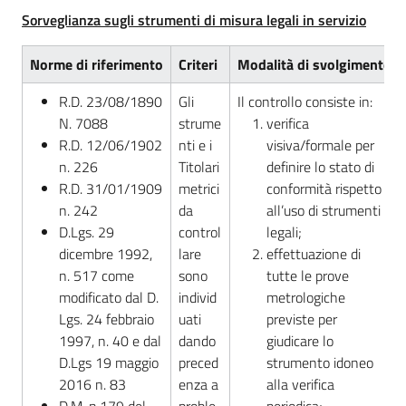
Sorveglianza sugli strumenti di misura legali in servizio
Norme di riferimento
Criteri
Modalità di svolgimento
R.D. 23/08/1890
Gli
Il controllo consiste in:
N. 7088
strume
verifica
R.D. 12/06/1902
nti e i
visiva/formale per
n. 226
Titolari
definire lo stato di
R.D. 31/01/1909
metrici
conformità rispetto
n. 242
da
all’uso di strumenti
D.Lgs. 29
control
legali;
dicembre 1992,
lare
effettuazione di
n. 517 come
sono
tutte le prove
modificato dal D.
individ
metrologiche
Lgs. 24 febbraio
uati
previste per
1997, n. 40 e dal
dando
giudicare lo
D.Lgs 19 maggio
preced
strumento idoneo
2016 n. 83
enza a
alla verifica