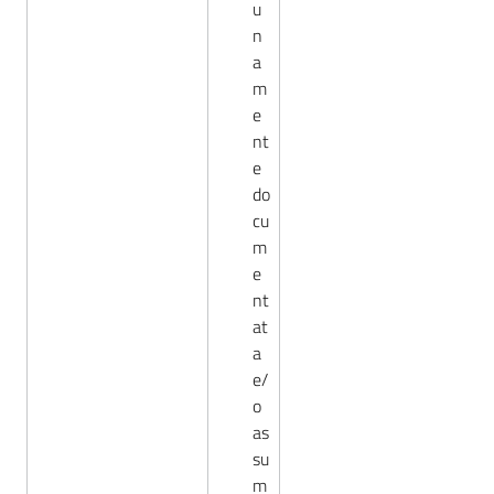
u
n
a
m
e
nt
e
do
cu
m
e
nt
at
a
e/
o
as
su
m