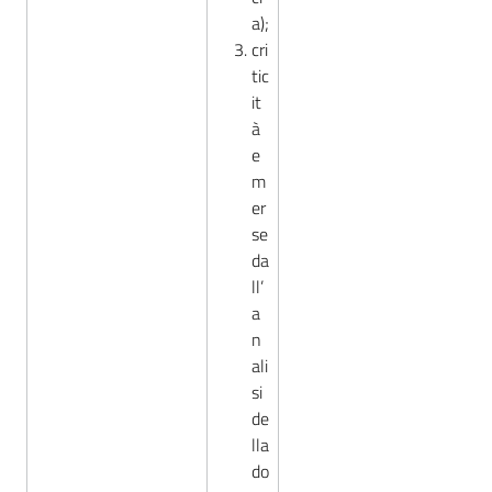
a);
cri
tic
it
à
e
m
er
se
da
ll’
a
n
ali
si
de
lla
do