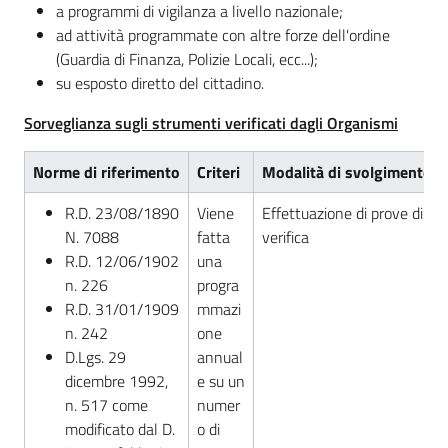
a programmi di vigilanza a livello nazionale;
ad attività programmate con altre forze dell'ordine
(Guardia di Finanza, Polizie Locali, ecc...);
su esposto diretto del cittadino.
Sorveglianza sugli strumenti verificati dagli Organismi
Norme di riferimento
Criteri
Modalità di svolgimento
R.D. 23/08/1890
Viene
Effettuazione di prove di
N. 7088
fatta
verifica
R.D. 12/06/1902
una
n. 226
progra
R.D. 31/01/1909
mmazi
n. 242
one
D.Lgs. 29
annual
dicembre 1992,
e su un
n. 517 come
numer
modificato dal D.
o di