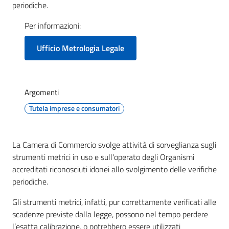
Territorio
periodiche.
Per informazioni:
Tutelare
Ufficio Metrologia Legale
Impresa
e
Consumatore
Argomenti
Tutela imprese e consumatori
Impresa
Digitale
e
La Camera di Commercio svolge attività di sorveglianza sugli
Sostenibile
strumenti metrici in uso e sull'operato degli Organismi
accreditati riconosciuti idonei allo svolgimento delle verifiche
periodiche.
La
Gli strumenti metrici, infatti, pur correttamente verificati alle
Camera
scadenze previste dalla legge, possono nel tempo perdere
l’esatta calibrazione, o potrebbero essere utilizzati