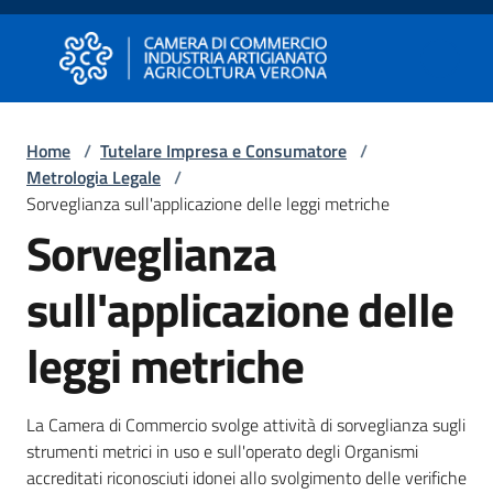
Vai al contenuto
Vai alla navigazione
Vai al footer
Camera di Commercio di Verona
Camera di Commercio di Verona
Home
/
Tutelare Impresa e Consumatore
/
Metrologia Legale
/
Avviare
Sorveglianza sull'applicazione delle leggi metriche
Impresa
Sorveglianza
sull'applicazione delle
Gestire
Impresa
leggi metriche
Promuovere
La Camera di Commercio svolge attività di sorveglianza sugli
Impresa
strumenti metrici in uso e sull'operato degli Organismi
e
accreditati riconosciuti idonei allo svolgimento delle verifiche