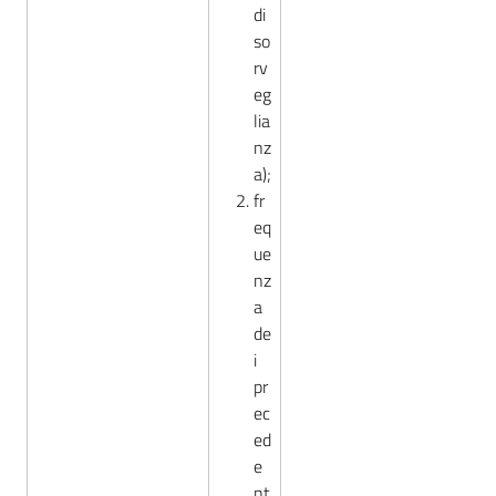
di
so
rv
eg
lia
nz
a);
fr
eq
ue
nz
a
de
i
pr
ec
ed
e
nt