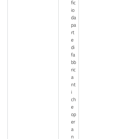
fic
io
da
pa
rt
e
di
fa
bb
ric
a
nt
i
ch
e
op
er
a
n