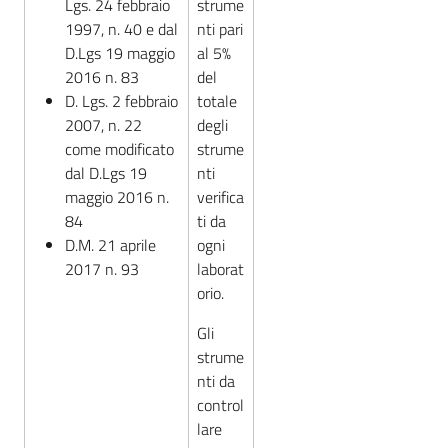
Lgs. 24 febbraio
strume
1997, n. 40 e dal
nti pari
D.Lgs 19 maggio
al 5%
2016 n. 83
del
D. Lgs. 2 febbraio
totale
2007, n. 22
degli
come modificato
strume
dal D.Lgs 19
nti
maggio 2016 n.
verifica
84
ti da
D.M. 21 aprile
ogni
2017 n. 93
laborat
orio.
Gli
strume
nti da
control
lare