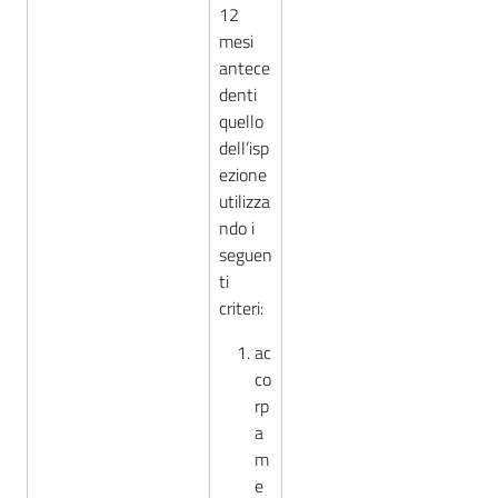
12
mesi
antece
denti
quello
dell’isp
ezione
utilizza
ndo i
seguen
ti
criteri:
ac
co
rp
a
m
e