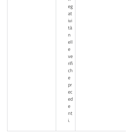
eg
at
ivi
tà
n
ell
e
ve
rifi
ch
e
pr
ec
ed
e
nt
i.