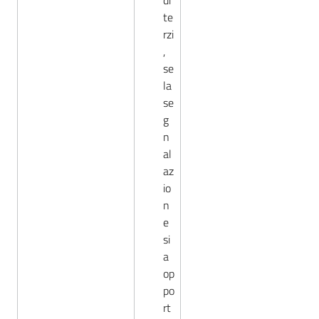
di
te
rzi
,
se
la
se
g
n
al
az
io
n
e
si
a
op
po
rt