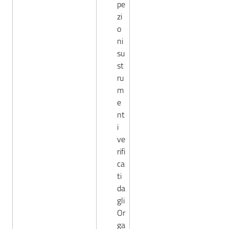
pe
zi
o
ni
su
st
ru
m
e
nt
i
ve
rifi
ca
ti
da
gli
Or
ga