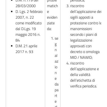
D.M. n.179 del
proble
periodica;
28/03/2000
matich
riscontro
D. Lgs. 2 febbraio
e
dell’applicazione dei
2007, n. 22
eviden
sigilli apposti a
come modificato
ziate
protezione contro le
dal D.Lgs. 19
da:
manomissioni
maggio 2016 n.
secondo i piani di
se
84
legalizzazione
g
D.M. 21 aprile
approvati con
n
2017 n. 93
decreto o omologa
al
MID / NAWID;
az
riscontro
io
dell’applicazione e
n
della validità
e
dell’etichetta di
da
verifica periodica.
pa
rt
e