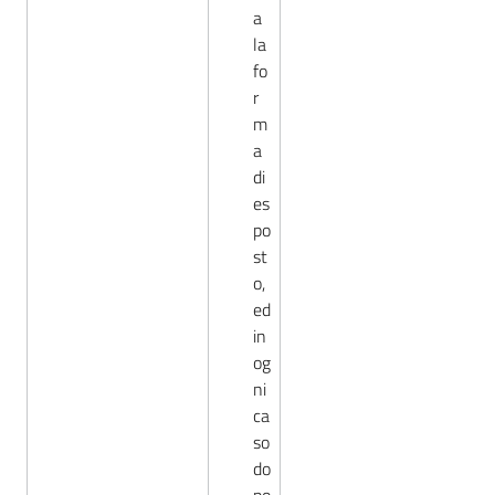
a
la
fo
r
m
a
di
es
po
st
o,
ed
in
og
ni
ca
so
do