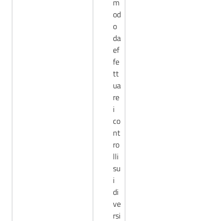
m
od
o
da
ef
fe
tt
ua
re
i
co
nt
ro
lli
su
i
di
ve
rsi