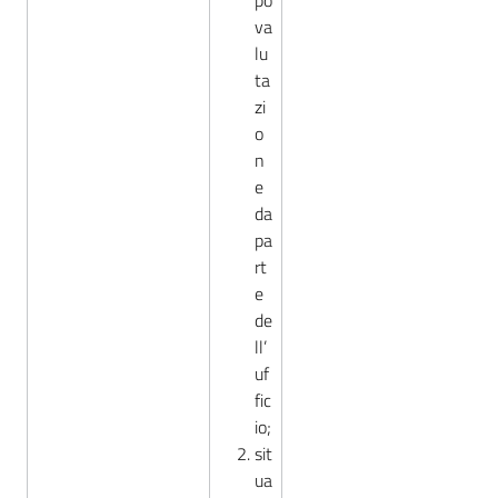
po
va
lu
ta
zi
o
n
e
da
pa
rt
e
de
ll’
uf
fic
io;
sit
ua