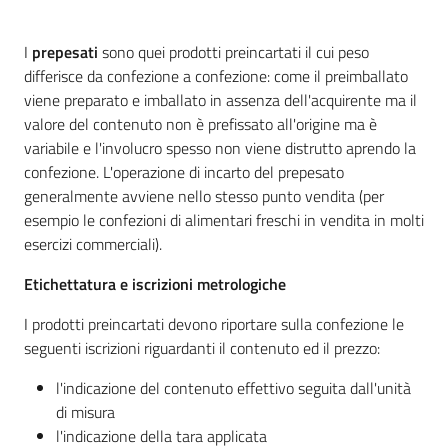
Territorio
I
prepesati
sono quei prodotti preincartati il cui peso
differisce da confezione a confezione: come il preimballato
Tutelare
viene preparato e imballato in assenza dell'acquirente ma il
Impresa
valore del contenuto non è prefissato all'origine ma è
e
variabile e l'involucro spesso non viene distrutto aprendo la
Consumatore
confezione. L'operazione di incarto del prepesato
generalmente avviene nello stesso punto vendita (per
esempio le confezioni di alimentari freschi in vendita in molti
Impresa
esercizi commerciali).
Digitale
e
Etichettatura e iscrizioni metrologiche
Sostenibile
I prodotti preincartati devono riportare sulla confezione le
seguenti iscrizioni riguardanti il contenuto ed il prezzo:
La
l'indicazione del contenuto effettivo seguita dall'unità
Camera
di misura
l'indicazione della tara applicata