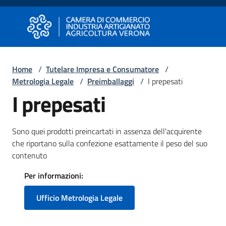
Vai al contenuto
Vai alla navigazione
Vai al footer
Camera di Commercio di Verona
Camera di Commercio di Verona
Home
/
Tutelare Impresa e Consumatore
/
Metrologia Legale
/
Preimballaggi
/
I prepesati
Avviare
I prepesati
Impresa
Sono quei prodotti preincartati in assenza dell'acquirente
Gestire
che riportano sulla confezione esattamente il peso del suo
Impresa
contenuto
Per informazioni:
Promuovere
Ufficio Metrologia Legale
Impresa
e