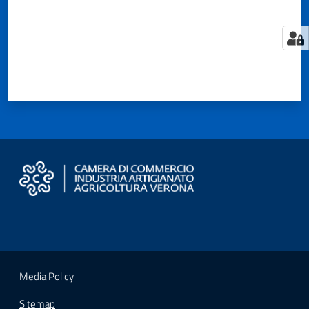
Territorio
Tutelare
Impresa
e
Consumatore
Impresa
Digitale
e
Sostenibile
La
Media Policy
Camera
Sitemap