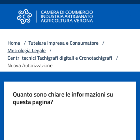
Vai al contenuto
Vai alla navigazione
Vai al footer
Camera di Commercio di Verona
Camera di Commercio di Verona
Home
/
Tutelare Impresa e Consumatore
/
Metrologia Legale
/
Avviare
Centri tecnici Tachigrafi digitali e Cronotachigrafi
/
Impresa
Nuova Autorizzazione
Gestire
Quanto sono chiare le informazioni su
Impresa
questa pagina?
Valuta da 1 a 5 stelle
Promuovere
Impresa
e