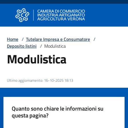
Vai al contenuto
Vai alla navigazione
Vai al footer
Camera di Commercio di Verona
Camera di Commercio di Verona
Home
/
Tutelare Impresa e Consumatore
/
Deposito listini
/
Modulistica
Avviare
Modulistica
Impresa
Gestire
Ultimo aggiornamento
:
16-10-2025 18:13
Impresa
Quanto sono chiare le informazioni su
Promuovere
questa pagina?
Impresa
e
Valuta da 1 a 5 stelle