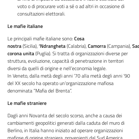
voto o di procurare voti a sé o ad altri in occasione di
consultazioni elettorali.
Seguici
Le mafie italiane
su
Le principali mafie italiane sono:
Cosa
nostra
(Sicilia),
‘Ndranghet
a
(Calabria),
Camorra
(Campania),
Sa
corona unita
(Puglia). Si tratta di organizzazioni diverse per
struttura, evoluzione, capacità di penetrazione in territori
diversi da quelli di origine e nell’economia legale.
In Veneto, dalla metà degli anni ‘70 alla metà degli anni ‘90
del XX secolo ha operato un’organizzazione mafiosa
denominata “Mafia del Brenta”.
Le mafie straniere
Dagli anni Novanta del secolo scorso, anche a causa dei
cambiamenti geopolitici generati dalla caduta del muro di
Berlino, in Italia hanno iniziato ad operare organizzazioni
mafiose di origine straniera, provenienti dal Sud America,