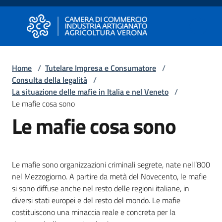
Vai al contenuto
Vai alla navigazione
Vai al footer
Camera di Commercio di Verona
Camera di Commercio di Verona
Home
/
Tutelare Impresa e Consumatore
/
Consulta della legalità
/
Avviare
La situazione delle mafie in Italia e nel Veneto
/
Impresa
Le mafie cosa sono
Le mafie cosa sono
Gestire
Impresa
Le mafie sono organizzazioni criminali segrete, nate nell’800
nel Mezzogiorno. A partire da metà del Novecento, le mafie
Promuovere
si sono diffuse anche nel resto delle regioni italiane, in
Impresa
diversi stati europei e del resto del mondo. Le mafie
e
costituiscono una minaccia reale e concreta per la