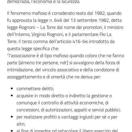
Territorio
democrazia, l’economia e la sicurezza.
Il fenomeno mafioso è considerato reato dal 1982, quando
fu approvata la legge n. 646 del 13 settembre 1982, detta
Tutelare
legge Rognoni – La Torre dal nome dei promotori, il ministro
Impresa
dell’Interno, Virginio Rognoni, e il parlamentare Pio La
e
Torre. Il terzo comma dell’articolo 416-bis introdotto da
Consumatore
questa legge specifica che:
“l'associazione è di tipo mafioso quando coloro che ne fanno
parte [almeno tre persone, ndr] si avvalgono della forza di
Impresa
intimidazione, del vincolo associativo e della condizione di
Digitale
assoggettamento e di omertà che ne deriva per:
e
commettere delitti;
Sostenibile
acquisire in modo diretto o indiretto la gestione o
comunque il controllo di attività economiche, di
concessioni, di autorizzazioni, appalti e servizi pubblici;
La
per realizzare profitti o vantaggi ingiusti per sé o per
Camera
altri;
al fine di impedire od ostacolare il libero esercizio del