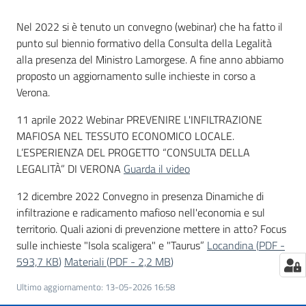
Territorio
Nel 2022 si è tenuto un convegno (webinar) che ha fatto il
punto sul biennio formativo della Consulta della Legalità
Tutelare
alla presenza del Ministro Lamorgese. A fine anno abbiamo
Impresa
proposto un aggiornamento sulle inchieste in corso a
e
Verona.
Consumatore
11 aprile 2022 Webinar PREVENIRE L'INFILTRAZIONE
MAFIOSA NEL TESSUTO ECONOMICO LOCALE.
L’ESPERIENZA DEL PROGETTO “CONSULTA DELLA
Impresa
LEGALITÀ” DI VERONA
Guarda il video
Digitale
e
12 dicembre 2022 Convegno in presenza Dinamiche di
Sostenibile
infiltrazione e radicamento mafioso nell'economia e sul
territorio. Quali azioni di prevenzione mettere in atto? Focus
sulle inchieste "Isola scaligera" e "Taurus”
Locandina
(
PDF
-
593,7 KB
)
Materiali
(
PDF
-
2,2 MB
)
La
Camera
Ultimo aggiornamento
:
13-05-2026 16:58