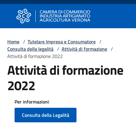
Vai al contenuto
Vai alla navigazione
Vai al footer
Camera di Commercio di Verona
Camera di Commercio di Verona
Home
/
Tutelare Impresa e Consumatore
/
Consulta della legalità
/
Attività di formazione
/
Avviare
Attività di formazione 2022
Impresa
Attività di formazione
2022
Gestire
Impresa
Per informazioni
:
Promuovere
Consulta della Legalità
Impresa
e