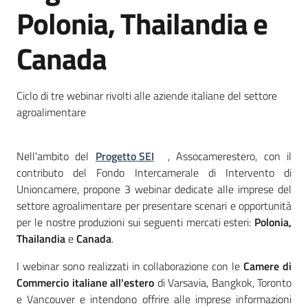
Territorio
Polonia, Thailandia e
Canada
Tutelare
Impresa
e
Ciclo di tre webinar rivolti alle aziende italiane del settore
Consumatore
agroalimentare
Nell'ambito del
Progetto SEI
, Assocamerestero, con il
Impresa
contributo del Fondo Intercamerale di Intervento di
Digitale
Unioncamere, propone 3 webinar dedicate alle imprese del
e
settore agroalimentare per presentare scenari e opportunità
Sostenibile
per le nostre produzioni sui seguenti mercati esteri:
Polonia,
Thailandia
e
Canada
.
La
I webinar sono realizzati in collaborazione con le
Camere di
Camera
Commercio italiane all'estero
di Varsavia, Bangkok, Toronto
e Vancouver e intendono offrire alle imprese informazioni