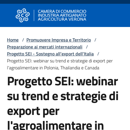
Vai al contenuto
Vai alla navigazione
Vai al footer
Camera di Commercio di Verona
Camera di Commercio di Verona
Home
/
Promuovere Impresa e Territorio
/
Preparazione ai mercati internazionali
/
Avviare
Progetto SEI - Sostegno all’export dell’Italia
/
Impresa
Progetto SEI: webinar su trend e strategie di export per
l'agroalimentare in Polonia, Thailandia e Canada
Progetto SEI: webinar
Gestire
Impresa
su trend e strategie di
export per
Promuovere
Impresa
l'agroalimentare in
e