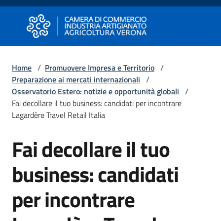
Vai al contenuto
Vai alla navigazione
Vai al footer
Camera di Commercio di Verona
Camera di Commercio di Verona
Home
/
Promuovere Impresa e Territorio
/
Preparazione ai mercati internazionali
/
Avviare
Osservatorio Estero: notizie e opportunità globali
/
Impresa
Fai decollare il tuo business: candidati per incontrare
Lagardère Travel Retail Italia
Gestire
Fai decollare il tuo
Salta al contenuto
Impresa
business: candidati
Promuovere
per incontrare
Impresa
e