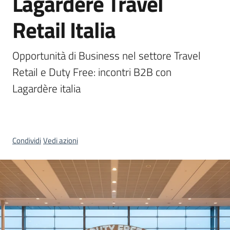
Lagardère Travel
Territorio
Retail Italia
Tutelare
Opportunità di Business nel settore Travel 
Impresa
e
Retail e Duty Free: incontri B2B con 
Consumatore
Lagardère italia
Impresa
Digitale
Condividi
Vedi azioni
e
Sostenibile
La
Camera