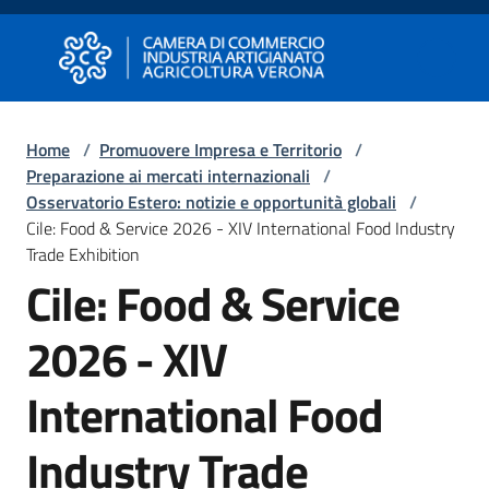
Vai al contenuto
Vai alla navigazione
Vai al footer
Camera di Commercio di Verona
Camera di Commercio di Verona
Home
/
Promuovere Impresa e Territorio
/
Preparazione ai mercati internazionali
/
Avviare
Osservatorio Estero: notizie e opportunità globali
/
Impresa
Cile: Food & Service 2026 - XIV International Food Industry
Trade Exhibition
Cile: Food & Service
Gestire
Impresa
2026 - XIV
International Food
Promuovere
Impresa
Industry Trade
e