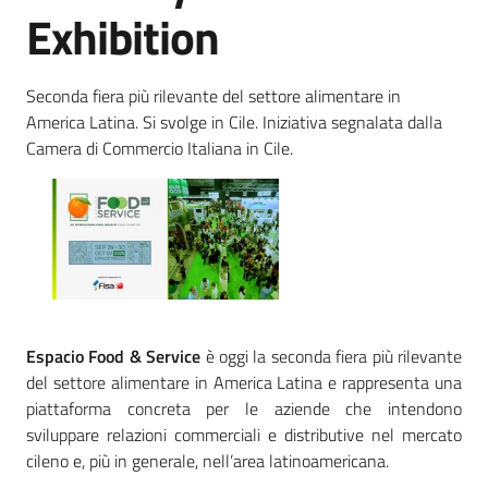
Territorio
Exhibition
Tutelare
Seconda fiera più rilevante del settore alimentare in
Impresa
America Latina. Si svolge in Cile. Iniziativa segnalata dalla
e
Camera di Commercio Italiana in Cile.
Consumatore
Impresa
Digitale
e
Sostenibile
Espacio Food & Service
è oggi la seconda fiera più rilevante
del settore alimentare in America Latina e rappresenta una
piattaforma concreta per le aziende che intendono
La
sviluppare relazioni commerciali e distributive nel mercato
Camera
cileno e, più in generale, nell’area latinoamericana.