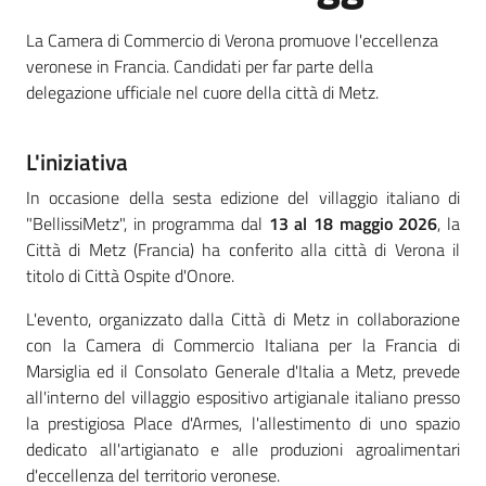
Territorio
La Camera di Commercio di Verona promuove l'eccellenza
veronese in Francia. Candidati per far parte della
Tutelare
delegazione ufficiale nel cuore della città di Metz.
Impresa
e
L'iniziativa
Consumatore
In occasione della sesta edizione del villaggio italiano di
"BellissiMetz", in programma dal
13 al 18 maggio 2026
, la
Città di Metz (Francia) ha conferito alla città di Verona il
Impresa
titolo di Città Ospite d'Onore.
Digitale
e
L'evento, organizzato dalla Città di Metz in collaborazione
Sostenibile
con la Camera di Commercio Italiana per la Francia di
Marsiglia ed il Consolato Generale d'Italia a Metz, prevede
all'interno del villaggio espositivo artigianale italiano presso
La
la prestigiosa Place d'Armes, l'allestimento di uno spazio
Camera
dedicato all'artigianato e alle produzioni agroalimentari
d'eccellenza del territorio veronese.