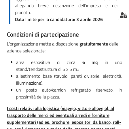
allegando breve descrizione dell'impresa e dei
prodotti.
Data limite per la candidatura: 3 aprile 2026
Condizioni di partecipazione
L'organizzazione mette a disposizione
g
ratuitamente
delle
aziende selezionate:
area espositiva di circa
6 mq
in uno
stand/tendostruttura di 5 x 5 m.;
allestimento base (tavolo, pareti divisorie, elettricità,
illuminazione);
un posto auto/camion refrigerato riservato, in
prossimità della piazza.
I costi relativi alla logistica (viaggio, vitto e alloggio), al
trasporto delle merci ed eventuali arredi e forniture
supplementari (ad es. brochure, espositori da banco, roll-