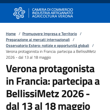
Vai al contenuto
Vai alla navigazione
Vai al footer
Camera di Commercio di Verona
Camera di Commercio di Verona
Home
/
Promuovere Impresa e Territorio
/
Preparazione ai mercati internazionali
/
Avviare
Osservatorio Estero: notizie e opportunità globali
/
Impresa
Verona protagonista in Francia: partecipa a BellissiMetz
2026 - dal 13 al 18 maggio
Verona protagonista
Gestire
Impresa
in Francia: partecipa a
BellissiMetz 2026 -
Promuovere
Impresa
dal 13 al 18 maggio
e