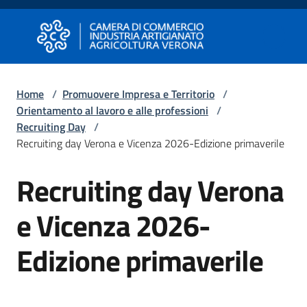
Vai al contenuto
Vai alla navigazione
Vai al footer
Camera di Commercio di Verona
Camera di Commercio di Verona
Home
/
Promuovere Impresa e Territorio
/
Orientamento al lavoro e alle professioni
/
Avviare
Recruiting Day
/
Impresa
Recruiting day Verona e Vicenza 2026-Edizione primaverile
Recruiting day Verona
Salta al contenuto
Gestire
Impresa
e Vicenza 2026-
Edizione primaverile
Promuovere
Impresa
e