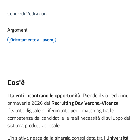
Territorio
Condividi
Vedi azioni
Tutelare
Argomenti
Impresa
Orientamento al lavoro
e
Consumatore
Impresa
Cos'è
Digitale
e
I talenti incontrano le opportunità.
Prende il via l'edizione
Sostenibile
primaverile 2026 del
Recruiting Day Verona-Vicenza
,
l’evento digitale di riferimento per il matching tra le
competenze dei candidati e le reali necessità di sviluppo del
La
sistema produttivo locale.
Camera
L’iniziativa nasce dalla sinergia consolidata tra l’
Università