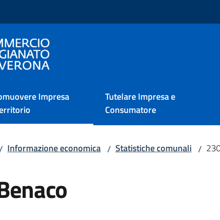
i Verona
omuovere Impresa
Tutelare Impresa e
erritorio
Consumatore
Informazione economica
Statistiche comunali
230
/
/
/
 Benaco