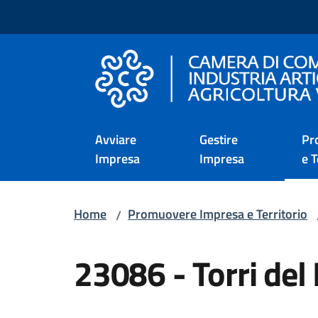
Vai al contenuto
Vai alla navigazione
Vai al footer
Camera di Commercio d
Avviare
Gestire
Pr
Impresa
Impresa
e T
Home
Promuovere Impresa e Territorio
/
Salta al contenuto
23086 - Torri del