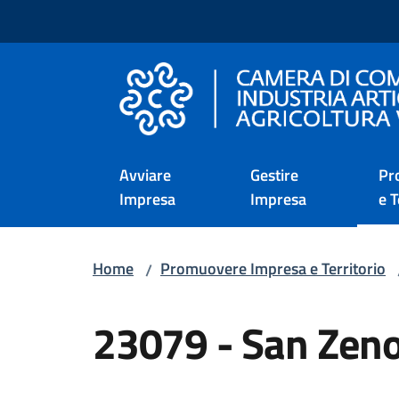
Vai al contenuto
Vai alla navigazione
Vai al footer
Camera di Commercio d
Avviare
Gestire
Pr
Impresa
Impresa
e T
Home
Promuovere Impresa e Territorio
/
Salta al contenuto
23079 - San Zen