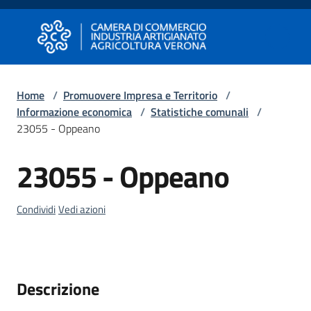
Vai al contenuto
Vai alla navigazione
Vai al footer
Camera di Commercio di Verona
Camera di Commercio di Verona
Home
/
Promuovere Impresa e Territorio
/
Informazione economica
/
Statistiche comunali
/
Avviare
23055 - Oppeano
Impresa
23055 - Oppeano
Salta al contenuto
Gestire
Impresa
Condividi
Vedi azioni
Promuovere
Impresa
Descrizione
e