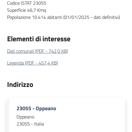
Territorio
Codice ISTAT 23055
Superficie 46,7 Kmq
Popolazione 10.414 abitanti (01/01/2025 - dati definitivi)
Tutelare
Impresa
Elementi di interesse
e
Consumatore
Dati comunali
(
PDF
-
742,0 KB
)
Legenda
(
PDF
-
457,4 KB
)
Impresa
Digitale
Indirizzo
e
Sostenibile
23055 - Oppeano
La
Oppeano
Camera
23055 - Italia