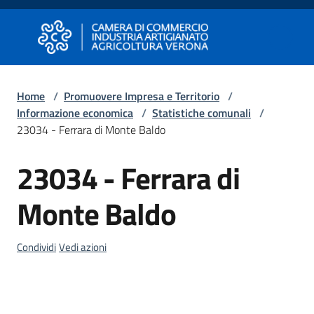
Vai al contenuto
Vai alla navigazione
Vai al footer
Camera di Commercio di Verona
Camera di Commercio di Verona
Home
/
Promuovere Impresa e Territorio
/
Informazione economica
/
Statistiche comunali
/
Avviare
23034 - Ferrara di Monte Baldo
Impresa
23034 - Ferrara di
Salta al contenuto
Gestire
Monte Baldo
Impresa
Condividi
Vedi azioni
Promuovere
Impresa
e