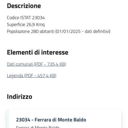
Territorio
Descrizione
Codice ISTAT 23034
Tutelare
Superficie 26,9 Kmq
Impresa
Popolazione 280 abitanti (01/01/2025 - dati definitivi)
e
Consumatore
Elementi di interesse
Dati comunali
(
PDF
-
735,4 KB
)
Impresa
Digitale
Legenda
(
PDF
-
457,4 KB
)
e
Sostenibile
Indirizzo
La
Camera
23034 - Ferrara di Monte Baldo
Ferrara di Monte Baldo