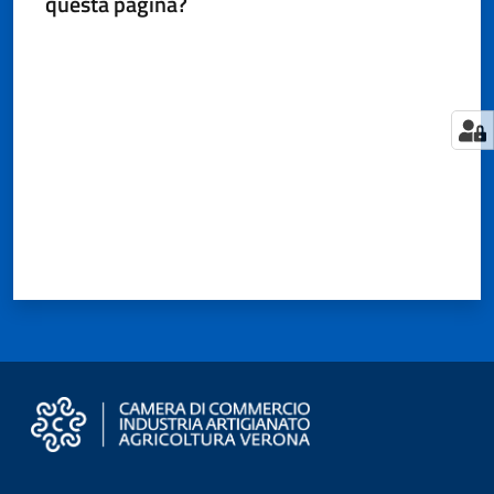
questa pagina?
Territorio
Valuta da 1 a 5 stelle
Tutelare
Impresa
e
Consumatore
Impresa
Digitale
e
Sostenibile
La
Camera