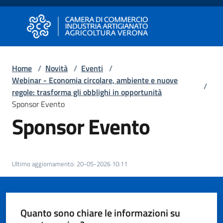
Vai al contenuto
Vai alla navigazione
Vai al footer
Camera di Commercio di Verona
Camera di Commercio di Verona
Home
/
Novità
/
Eventi
/
Webinar - Economia circolare, ambiente e nuove
Avviare
/
regole: trasforma gli obblighi in opportunità
Impresa
Sponsor Evento
Sponsor Evento
Gestire
Impresa
Ultimo aggiornamento
:
20-05-2026 10:11
Promuovere
Impresa
Quanto sono chiare le informazioni su
e