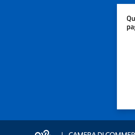
Qu
pa
Valut