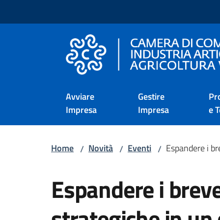
Vai al contenuto
Vai alla navigazione
Vai al footer
Camera di Commercio d
Avviare
Gestire
Pr
Impresa
Impresa
e T
Home
Novità
Eventi
Espandere i bre
/
/
/
Salta al contenuto
Espandere i brevet
strategiche in un