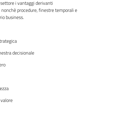
settore i vantaggi derivanti
o, nonchè procedure, finestre temporali e
prio business.
trategica
inestra decisionale
ero
tezza
 valore