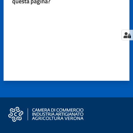
questa pagina?
Territorio
Valuta da 1 a 5 stelle
Tutelare
Impresa
e
Consumatore
Impresa
Digitale
e
Sostenibile
La
Camera