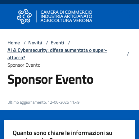
Vai al contenuto
Vai alla navigazione
Vai al footer
Camera di Commercio di Verona
Camera di Commercio di Verona
Home
/
Novità
/
Eventi
/
AI & Cybersecurity: difesa aumentata o super-
Avviare
/
attacco?
Impresa
Sponsor Evento
Sponsor Evento
Gestire
Impresa
Ultimo aggiornamento
:
12-06-2026 11:49
Promuovere
Impresa
Quanto sono chiare le informazioni su
e