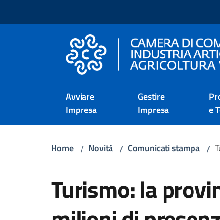
Vai al contenuto
Vai alla navigazione
Vai al footer
Camera di Commercio d
Avviare
Gestire
Pr
Impresa
Impresa
e T
Home
Novità
Comunicati stampa
T
/
/
/
Salta al contenuto
Turismo: la provin
milioni di presen