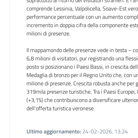
soprattutto al ritorno dei visitatori stranieri. E l’
comprende Lessinia, Valpolicella, Soave-Est vero
performance percentuale con un aumento comples
incremento in doppia cifra della componente ester
milioni di presenze.
Il mappamondo delle presenze vede in testa – co
6,8 milioni di visitatori, pur registrando una fles
posto si posizionano i Paesi Bassi, in crescita dell’
Medaglia di bronzo per il Regno Unito che, con un
milione di presenze. Crescita robusta anche per gl
319mila presenze turistiche. Tra i Paesi Europei, 
(+3,1%) che contribuiscono a diversificare ulteri
dell’offerta turistica veronese.
Ultimo aggiornamento
:
24-02-2026, 13:24