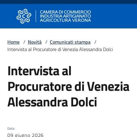
Vai al contenuto
Vai alla navigazione
Vai al footer
Camera di Commercio di Verona
Camera di Commercio di Verona
Home
/
Novità
/
Comunicati stampa
/
Intervista al Procuratore di Venezia Alessandra Dolci
Avviare
Impresa
Intervista al
Salta al contenuto
Procuratore di Venezia
Gestire
Impresa
Alessandra Dolci
Promuovere
Impresa
Data
:
e
09 giugno 2026