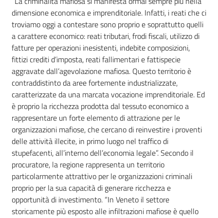
“La criminalità mafiosa si manifesta ormai sempre più nella
dimensione economica e imprenditoriale. Infatti, i reati che ci
troviamo oggi a contestare sono proprio e soprattutto quelli
a carattere economico: reati tributari, frodi fiscali, utilizzo di
Seguici
fatture per operazioni inesistenti, indebite composizioni,
su
fittizi crediti d’imposta, reati fallimentari e fattispecie
aggravate dall’agevolazione mafiosa. Questo territorio è
contraddistinto da aree fortemente industrializzate,
caratterizzate da una marcata vocazione imprenditoriale. Ed
è proprio la ricchezza prodotta dal tessuto economico a
rappresentare un forte elemento di attrazione per le
organizzazioni mafiose, che cercano di reinvestire i proventi
delle attività illecite, in primo luogo nel traffico di
stupefacenti, all’interno dell’economia legale”. Secondo il
procuratore, la regione rappresenta un territorio
particolarmente attrattivo per le organizzazioni criminali
proprio per la sua capacità di generare ricchezza e
opportunità di investimento. “In Veneto il settore
storicamente più esposto alle infiltrazioni mafiose è quello