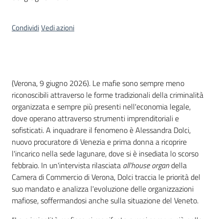
Territorio
Condividi
Vedi azioni
Tutelare
Impresa
e
Consumatore
Contenuto
(Verona, 9 giugno 2026). Le mafie sono sempre meno
riconoscibili attraverso le forme tradizionali della criminalità
organizzata e sempre più presenti nell'economia legale,
Impresa
dove operano attraverso strumenti imprenditoriali e
Digitale
sofisticati. A inquadrare il fenomeno è Alessandra Dolci,
e
nuovo procuratore di Venezia e prima donna a ricoprire
Sostenibile
l'incarico nella sede lagunare, dove si è insediata lo scorso
febbraio. In un'intervista rilasciata
all'house organ
della
Camera di Commercio di Verona, Dolci traccia le priorità del
suo mandato e analizza l'evoluzione delle organizzazioni
La
mafiose, soffermandosi anche sulla situazione del Veneto.
Camera