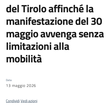
Territorio
del Tirolo affinché la
manifestazione del 30
Tutelare
Impresa
maggio avvenga senza
e
Consumatore
limitazioni alla
mobilità
Impresa
Digitale
e
Sostenibile
Data
:
13 maggio 2026
La
Camera
Condividi
Vedi azioni