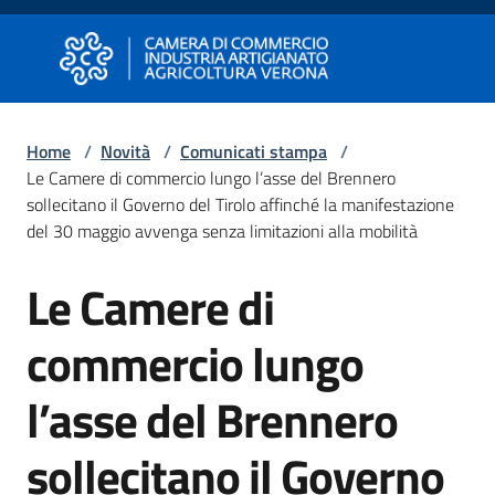
Vai al contenuto
Vai alla navigazione
Vai al footer
Camera di Commercio di Verona
Camera di Commercio di Verona
Home
/
Novità
/
Comunicati stampa
/
Le Camere di commercio lungo l’asse del Brennero
Avviare
sollecitano il Governo del Tirolo affinché la manifestazione
Impresa
del 30 maggio avvenga senza limitazioni alla mobilità
Le Camere di
Salta al contenuto
Gestire
Impresa
commercio lungo
l’asse del Brennero
Promuovere
Impresa
sollecitano il Governo
e