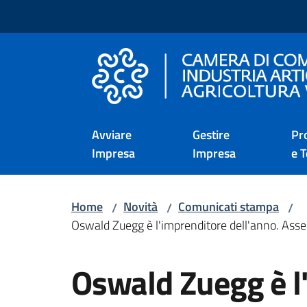
Vai al contenuto
Vai alla navigazione
Vai al footer
Camera di Commercio d
Avviare
Gestire
Pr
Impresa
Impresa
e T
Home
Novità
Comunicati stampa
/
/
/
Oswald Zuegg è l'imprenditore dell'anno. Asse
Salta al contenuto
Oswald Zuegg è l