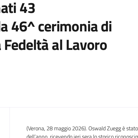
ati 43
la 46^ cerimonia di
 Fedeltà al Lavoro
Contenuto
(Verona, 28 maggio 2026). Oswald Zuegg è stat
dell’anno, ricevendo ieri sera lo storico riconos