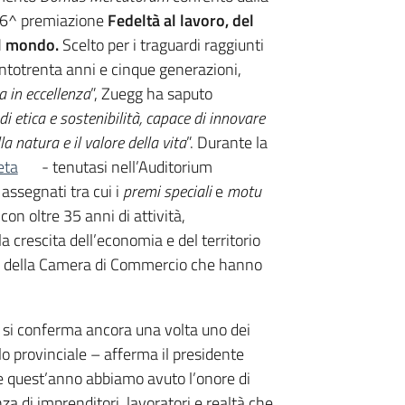
 46^ premiazione
Fedeltà al lavoro, del
el mondo.
Scelto per i traguardi raggiunti
centotrenta anni e cinque generazioni,
ra in eccellenza
”, Zuegg ha saputo
i etica e sostenibilità, capace di innovare
la natura e il valore della vita
”. Durante la
eta
- tenutasi nell’Auditorium
assegnati tra cui i
premi speciali
e
motu
con oltre 35 anni di attività,
a crescita dell’economia e del territorio
nti della Camera di Commercio che hanno
ro si conferma ancora una volta uno dei
lo provinciale – afferma il presidente
 quest’anno abbiamo avuto l’onore di
za di imprenditori, lavoratori e realtà che