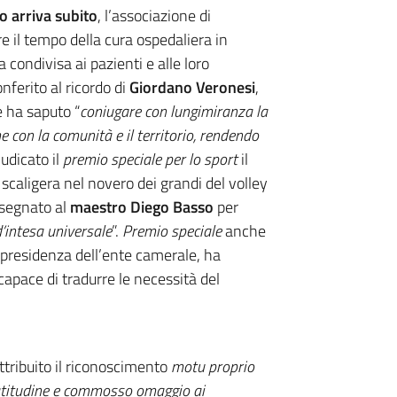
so arriva subito
, l’associazione di
 il tempo della cura ospedaliera in
 condivisa ai pazienti e alle loro
onferito al ricordo di
Giordano Veronesi
,
e ha saputo “
coniugare con lungimiranza la
 con la comunità e il territorio, rendendo
iudicato il
premio speciale per lo sport
il
 scaligera nel novero dei grandi del volley
ssegnato al
maestro Diego Basso
per
’intesa universale
”.
Premio speciale
anche
 presidenza dell’ente camerale, ha
apace di tradurre le necessità del
tribuito il riconoscimento
motu proprio
atitudine e commosso omaggio ai