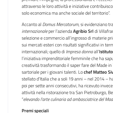
attraverso le loro attività e iniziative contribuis
solo economica ma anche sociale del territorio”.
Accanto al
Domus Mercatorum
, si evidenziano tra
internazionale
per l’azienda
Agribio Srl
di Villafr
selezione e commercio all’ingrosso di materie pr
sui mercati esteri con risultati significativi in t
internazionali
;
quello di
Impresa donna
all’
Istitu
l’iniziativa imprenditoriale femminile che ha sap
creatività trasformando il saper fare del Made in
sartoriale per i giovani talenti. Lo
chef Matteo Si
stellato d’Italia che a soli 19 anni – nel 2014 –
poi per sette anni consecutivi, ha ricevuto invece
attività nella ristorazione tra San Pietroburgo, B
“
elevando l’arte culinaria ad ambasciatrice del Made 
Premi speciali