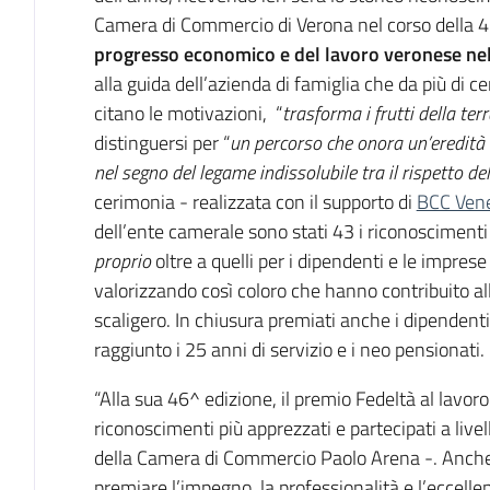
Camera di Commercio di Verona nel corso della
progresso economico e del lavoro veronese n
alla guida dell’azienda di famiglia che da più di 
citano le motivazioni, “
trasforma i frutti della ter
distinguersi per “
un percorso che onora un’eredità d
nel segno del legame indissolubile tra il rispetto del
cerimonia - realizzata con il supporto di
BCC Ven
dell’ente camerale sono stati 43 i riconoscimenti 
proprio
oltre a quelli per i dipendenti e le imprese 
valorizzando così coloro che hanno contribuito all
scaligero. In chiusura premiati anche i dipende
raggiunto i 25 anni di servizio e i neo pensionati.
“Alla sua 46^ edizione, il premio Fedeltà al lavo
riconoscimenti più apprezzati e partecipati a livel
della Camera di Commercio Paolo Arena -. Anche
premiare l’impegno, la professionalità e l’eccellen