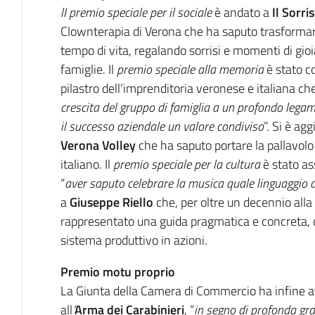
lI premio speciale per il sociale
è andato a
Il Sorri
Clownterapia di Verona che ha saputo trasformare
tempo di vita, regalando sorrisi e momenti di gioia
famiglie. Il
premio speciale alla memoria
è stato c
pilastro dell’imprenditoria veronese e italiana ch
crescita del gruppo di famiglia a un profondo legame
il successo aziendale un valore condiviso
”. Si è agg
Verona Volley
che ha saputo portare la pallavolo
italiano. Il
premio speciale per la cultura
è stato a
“
aver saputo celebrare la musica quale linguaggio d
a
Giuseppe Riello
che, per oltre un decennio alla
rappresentato una guida pragmatica e concreta, c
sistema produttivo in azioni.
Premio motu proprio
La Giunta della Camera di Commercio ha infine at
all
’
Arma dei Carabinieri
,
“
in segno di profonda gr