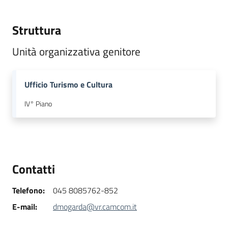
Territorio
Struttura
Tutelare
Unità organizzativa genitore
Impresa
e
Consumatore
Ufficio Turismo e Cultura
IV° Piano
Impresa
Digitale
e
Sostenibile
Contatti
Telefono
:
045 8085762-852
La
E-mail
:
dmogarda@vr.camcom.it
Camera