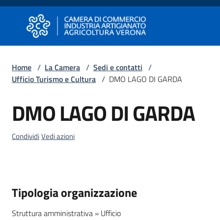
Vai al contenuto
Vai alla navigazione
Vai al footer
Camera di Commercio di Verona
Camera di Commercio di Verona
Home
/
La Camera
/
Sedi e contatti
/
Ufficio Turismo e Cultura
/
DMO LAGO DI GARDA
Avviare
Impresa
DMO LAGO DI GARDA
Salta al contenuto
Gestire
Condividi
Vedi azioni
Impresa
Promuovere
Tipologia organizzazione
Impresa
e
Struttura amministrativa » Ufficio