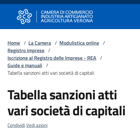
Vai al contenuto
Vai alla navigazione
Vai al footer
Camera di Commercio di Verona
Camera di Commercio di Verona
Home
/
La Camera
/
Modulistica online
/
Registro imprese
/
Avviare
Iscrizione al Registro delle Imprese - REA
/
Impresa
Guide e manuali
/
Tabella sanzioni atti vari società di capitali
Gestire
Tabella sanzioni atti
Impresa
vari società di capitali
Promuovere
Condividi
Vedi azioni
Impresa
e