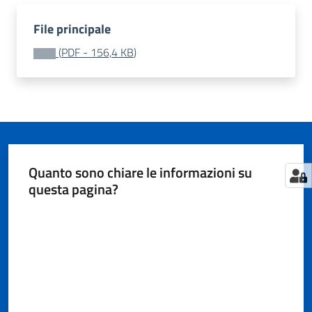
Territorio
File principale
(
PDF
-
156,4 KB
)
Tutelare
Impresa
e
Consumatore
Impresa
Quanto sono chiare le informazioni su
Digitale
questa pagina?
e
Sostenibile
Valuta da 1 a 5 stelle
La
Camera