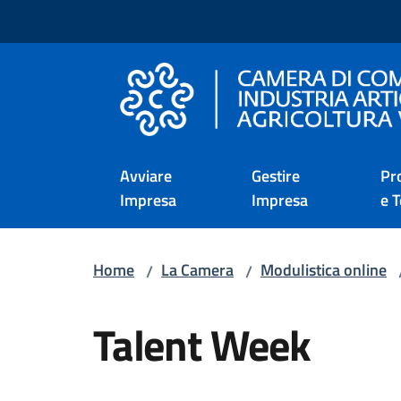
Vai al contenuto
Vai alla navigazione
Vai al footer
Camera di Commercio d
Avviare
Gestire
Pr
Impresa
Impresa
e T
Home
La Camera
Modulistica online
/
/
Salta al contenuto
Talent Week