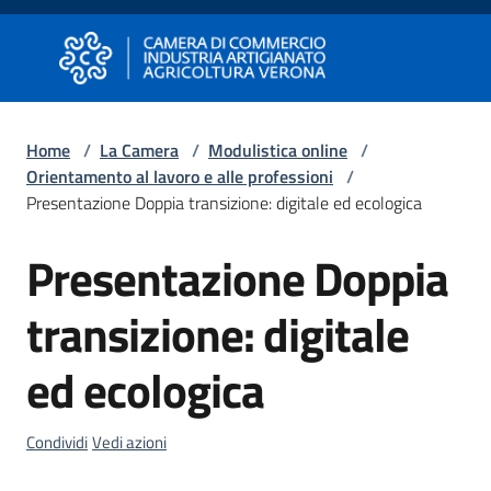
Vai al contenuto
Vai alla navigazione
Vai al footer
Camera di Commercio di Verona
Camera di Commercio di Verona
Home
/
La Camera
/
Modulistica online
/
Orientamento al lavoro e alle professioni
/
Avviare
Presentazione Doppia transizione: digitale ed ecologica
Impresa
Presentazione Doppia
Salta al contenuto
Gestire
transizione: digitale
Impresa
ed ecologica
Promuovere
Impresa
Condividi
Vedi azioni
e