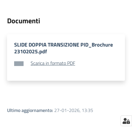
Territorio
Documenti
Tutelare
Impresa
e
SLIDE DOPPIA TRANSIZIONE PID_Brochure
Consumatore
23102025.pdf
Scarica in formato PDF
Impresa
Digitale
e
Sostenibile
Ultimo aggiornamento
:
27-01-2026, 13:35
La
Camera