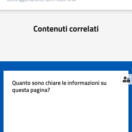
Territorio
Tutelare
Contenuti correlati
Impresa
e
Consumatore
Impresa
Digitale
Quanto sono chiare le informazioni su
e
questa pagina?
Sostenibile
Valuta da 1 a 5 stelle
La
Camera