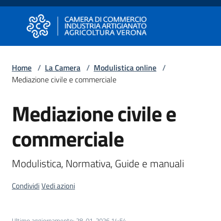
Vai al contenuto
Vai alla navigazione
Vai al footer
Camera di Commercio di Verona
Camera di Commercio di Verona
Home
/
La Camera
/
Modulistica online
/
Mediazione civile e commerciale
Avviare
Impresa
Mediazione civile e
commerciale
Gestire
Impresa
Modulistica, Normativa, Guide e manuali
Condividi
Vedi azioni
Promuovere
Impresa
e
Ultimo aggiornamento
:
28-01-2026 14:54