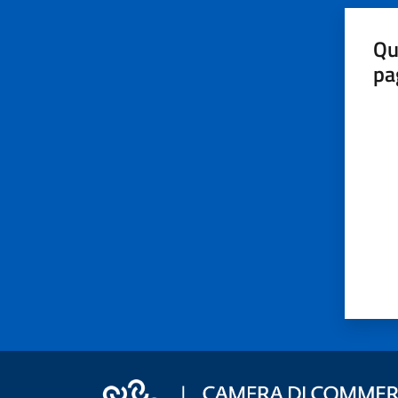
Qu
pa
Valut