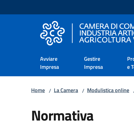
Vai al contenuto
Vai alla navigazione
Vai al footer
Camera di Commercio d
Avviare
Gestire
Pr
Impresa
Impresa
e T
Home
La Camera
Modulistica online
/
/
Salta al contenuto
Normativa