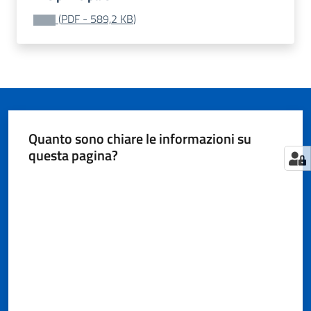
Territorio
(
PDF
-
589,2 KB
)
Tutelare
Impresa
e
Consumatore
Quanto sono chiare le informazioni su
questa pagina?
Impresa
Digitale
Valuta da 1 a 5 stelle
e
Sostenibile
La
Camera