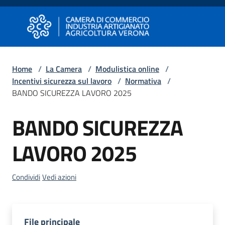
Vai al contenuto
Vai alla navigazione
Vai al footer
Camera di Commercio di Verona
Camera di Commercio di Verona
Home
/
La Camera
/
Modulistica online
/
Incentivi sicurezza sul lavoro
/
Normativa
/
Avviare
BANDO SICUREZZA LAVORO 2025
Impresa
BANDO SICUREZZA
Gestire
LAVORO 2025
Impresa
Condividi
Vedi azioni
Promuovere
Impresa
e
File principale