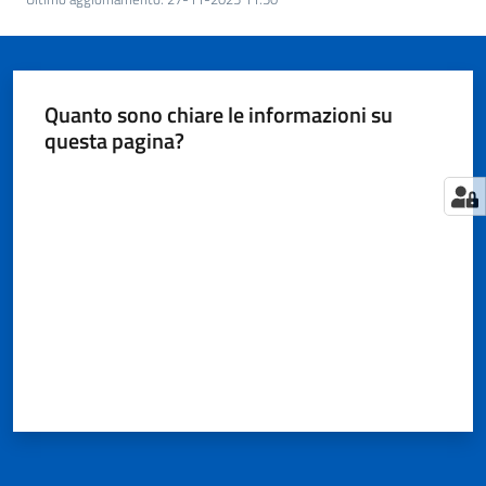
Territorio
Tutelare
Quanto sono chiare le informazioni su
Impresa
questa pagina?
e
Consumatore
Valuta da 1 a 5 stelle
Impresa
Digitale
e
Sostenibile
La
Camera