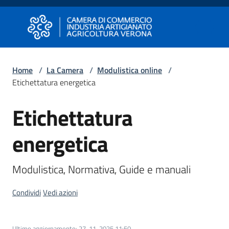
Vai al contenuto
Vai alla navigazione
Vai al footer
Camera di Commercio di Verona
Camera di Commercio di Verona
Home
/
La Camera
/
Modulistica online
/
Etichettatura energetica
Avviare
Impresa
Etichettatura
energetica
Gestire
Impresa
Modulistica, Normativa, Guide e manuali
Condividi
Vedi azioni
Promuovere
Impresa
e
Ultimo aggiornamento
:
27-11-2025 11:50