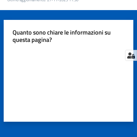
Territorio
Tutelare
Quanto sono chiare le informazioni su
Impresa
questa pagina?
e
Consumatore
Valuta da 1 a 5 stelle
Impresa
Digitale
e
Sostenibile
La
Camera