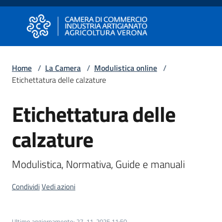
Vai al contenuto
Vai alla navigazione
Vai al footer
Camera di Commercio di Verona
Camera di Commercio di Verona
Home
/
La Camera
/
Modulistica online
/
Etichettatura delle calzature
Avviare
Impresa
Etichettatura delle
calzature
Gestire
Impresa
Modulistica, Normativa, Guide e manuali
Condividi
Vedi azioni
Promuovere
Impresa
e
Ultimo aggiornamento
:
27-11-2025 11:50