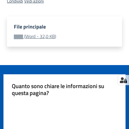
Territorio
Condividi
Vedi azioni
Tutelare
File principale
Impresa
(
Word
-
32,0 KB
)
e
Consumatore
Impresa
Digitale
e
Quanto sono chiare le informazioni su
Sostenibile
questa pagina?
Valuta da 1 a 5 stelle
La
Camera