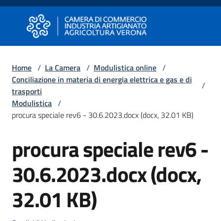
Vai al contenuto
Vai alla navigazione
Vai al footer
Camera di Commercio di Verona
Camera di Commercio di Verona
Home
/
La Camera
/
Modulistica online
/
Conciliazione in materia di energia elettrica e gas e di
Avviare
/
trasporti
Impresa
Modulistica
/
procura speciale rev6 - 30.6.2023.docx (docx, 32.01 KB)
Gestire
procura speciale rev6 -
Impresa
30.6.2023.docx (docx,
Promuovere
32.01 KB)
Impresa
e