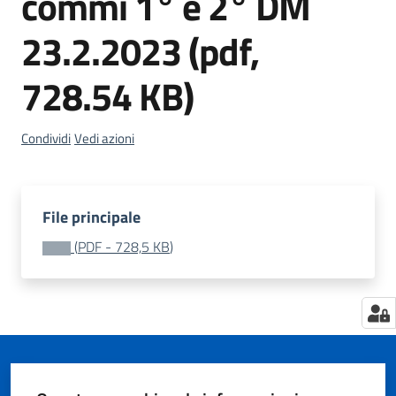
commi 1° e 2° DM
Territorio
23.2.2023 (pdf,
Tutelare
728.54 KB)
Impresa
e
Consumatore
Condividi
Vedi azioni
Impresa
File principale
Digitale
(
PDF
-
728,5 KB
)
e
Sostenibile
La
Camera