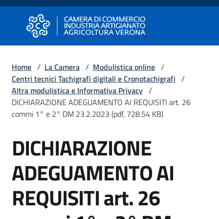
Vai al contenuto
Vai alla navigazione
Vai al footer
Camera di Commercio di Verona
Camera di Commercio di Verona
Home
/
La Camera
/
Modulistica online
/
Centri tecnici Tachigrafi digitali e Cronotachigrafi
/
Avviare
Altra modulistica e Informativa Privacy
/
Impresa
DICHIARAZIONE ADEGUAMENTO AI REQUISITI art. 26
commi 1° e 2° DM 23.2.2023 (pdf, 728.54 KB)
Gestire
DICHIARAZIONE
Impresa
ADEGUAMENTO AI
Promuovere
REQUISITI art. 26
Impresa
e