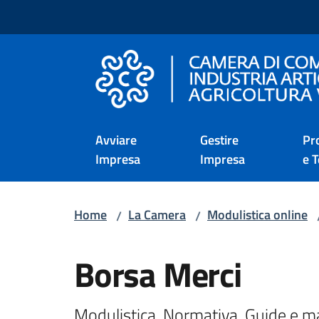
Vai al contenuto
Vai alla navigazione
Vai al footer
Camera di Commercio d
Avviare
Gestire
Pr
Impresa
Impresa
e T
Home
La Camera
Modulistica online
/
/
Borsa Merci
Modulistica, Normativa, Guide e m