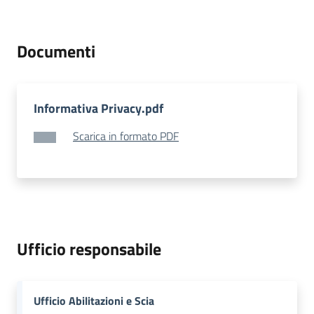
Territorio
Documenti
Tutelare
Impresa
e
Informativa Privacy.pdf
Consumatore
Scarica in formato PDF
Impresa
Digitale
e
Sostenibile
Ufficio responsabile
La
Camera
Ufficio Abilitazioni e Scia