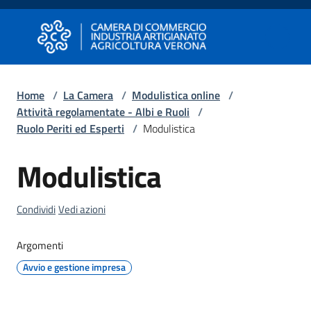
Vai al contenuto
Vai alla navigazione
Vai al footer
Camera di Commercio di Verona
Camera di Commercio di Verona
Home
/
La Camera
/
Modulistica online
/
Attività regolamentate - Albi e Ruoli
/
Avviare
Ruolo Periti ed Esperti
/
Modulistica
Impresa
Modulistica
Salta al contenuto
Gestire
Impresa
Condividi
Vedi azioni
Argomenti
Promuovere
Avvio e gestione impresa
Impresa
e