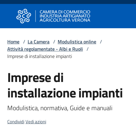
Vai al contenuto
Vai alla navigazione
Vai al footer
Camera di Commercio di Verona
Camera di Commercio di Verona
Home
/
La Camera
/
Modulistica online
/
Attività regolamentate - Albi e Ruoli
/
Avviare
Imprese di installazione impianti
Impresa
Imprese di
Gestire
installazione impianti
Impresa
Modulistica, normativa, Guide e manuali
Promuovere
Condividi
Vedi azioni
Impresa
e