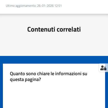
Territorio
Ultimo aggiornamento
:
26-01-2026 12:51
Tutelare
Impresa
Contenuti correlati
e
Consumatore
Impresa
Digitale
e
Quanto sono chiare le informazioni su
Sostenibile
questa pagina?
Valuta da 1 a 5 stelle
La
Camera