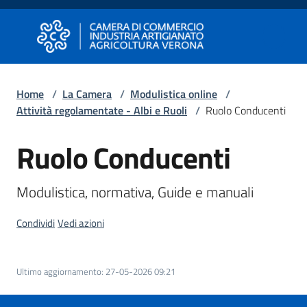
Vai al contenuto
Vai alla navigazione
Vai al footer
Camera di Commercio di Verona
Camera di Commercio di Verona
Home
/
La Camera
/
Modulistica online
/
Attività regolamentate - Albi e Ruoli
/
Ruolo Conducenti
Avviare
Impresa
Ruolo Conducenti
Gestire
Modulistica, normativa, Guide e manuali
Impresa
Condividi
Vedi azioni
Promuovere
Ultimo aggiornamento
:
27-05-2026 09:21
Impresa
e