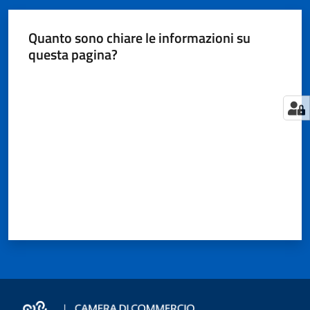
Territorio
Quanto sono chiare le informazioni su
questa pagina?
Tutelare
Impresa
Valuta da 1 a 5 stelle
e
Consumatore
Impresa
Digitale
e
Sostenibile
La
Camera