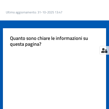
Territorio
Ultimo aggiornamento
:
31-10-2025 13:47
Tutelare
Impresa
e
Quanto sono chiare le informazioni su
Consumatore
questa pagina?
Valuta da 1 a 5 stelle
Impresa
Digitale
e
Sostenibile
La
Camera