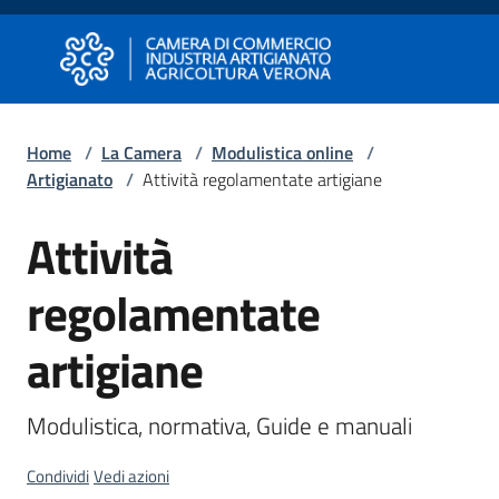
Vai al contenuto
Vai alla navigazione
Vai al footer
Camera di Commercio di Verona
Camera di Commercio di Verona
Home
/
La Camera
/
Modulistica online
/
Artigianato
/
Attività regolamentate artigiane
Avviare
Impresa
Attività
regolamentate
Gestire
Impresa
artigiane
Modulistica, normativa, Guide e manuali
Promuovere
Impresa
e
Condividi
Vedi azioni