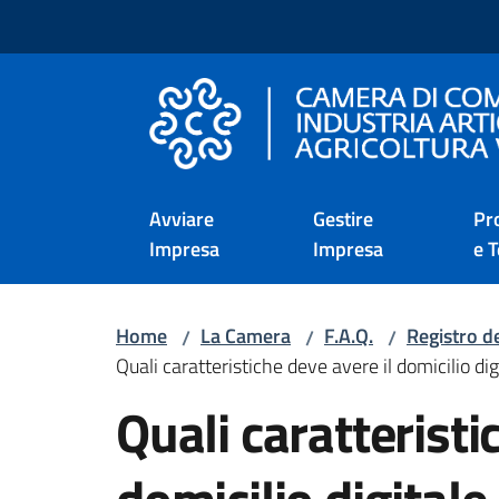
Vai al contenuto
Vai alla navigazione
Vai al footer
Camera di Commercio d
Avviare
Gestire
Pr
Impresa
Impresa
e T
Home
La Camera
F.A.Q.
Registro de
/
/
/
Quali caratteristiche deve avere il domicilio di
Salta al contenuto
Quali caratteristi