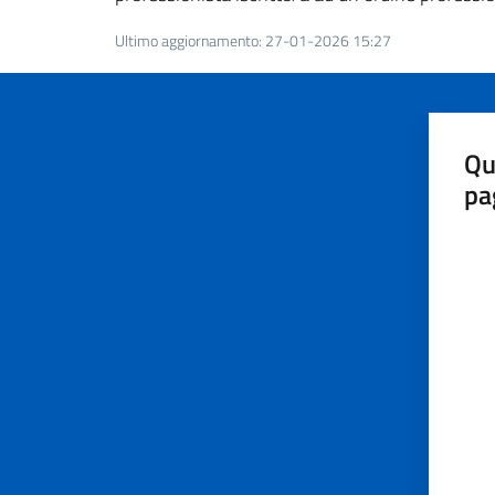
Ultimo aggiornamento
:
27-01-2026 15:27
Qu
pa
Valut