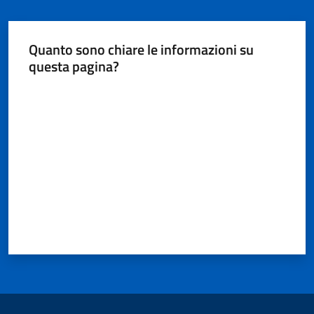
Territorio
Quanto sono chiare le informazioni su
Tutelare
questa pagina?
Impresa
e
Valuta da 1 a 5 stelle
Consumatore
Impresa
Digitale
e
Sostenibile
La
Camera