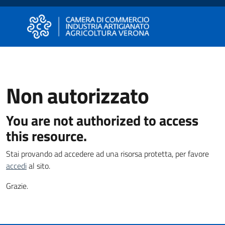
Vai al contenuto
Vai alla navigazione
Vai al footer
Camera di Commercio di Verona
Camera di Commercio di Verona
Non autorizzato
Avviare
Impresa
You are not authorized to access
this resource.
Gestire
Impresa
Stai provando ad accedere ad una risorsa protetta, per favore
accedi
al sito.
Grazie.
Promuovere
Impresa
e