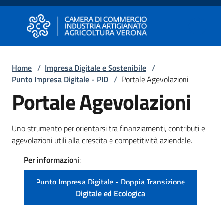
Vai al contenuto
Vai alla navigazione
Vai al footer
Camera di Commercio di Verona
Camera di Commercio di Verona
Home
/
Impresa Digitale e Sostenibile
/
Punto Impresa Digitale - PID
/
Portale Agevolazioni
Avviare
Portale Agevolazioni
Impresa
Uno strumento per orientarsi tra finanziamenti, contributi e
Gestire
agevolazioni utili alla crescita e competitività aziendale.
Impresa
Per informazioni
:
Punto Impresa Digitale - Doppia Transizione
Promuovere
Digitale ed Ecologica
Impresa
e