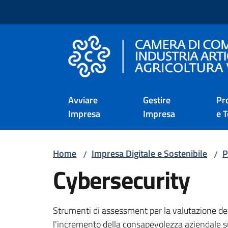
Vai al contenuto
Vai alla navigazione
Vai al footer
Camera di Commercio d
Avviare
Gestire
Pr
Impresa
Impresa
e T
Home
Impresa Digitale e Sostenibile
P
/
/
Cybersecurity
Strumenti di assessment per la valutazione del
l'incremento della consapevolezza aziendale su